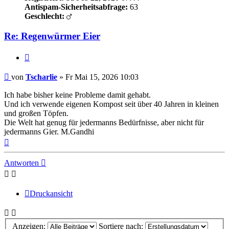
Antispam-Sicherheitsabfrage:
63
Geschlecht:
Re: Regenwürmer Eier
Zitieren
Beitrag
von
Tscharlie
»
Fr Mai 15, 2026 10:03
Ich habe bisher keine Probleme damit gehabt.
Und ich verwende eigenen Kompost seit über 40 Jahren in kleinen
und großen Töpfen.
Die Welt hat genug für jedermanns Bedürfnisse, aber nicht für
jedermanns Gier. M.Gandhi
Nach
oben
Antworten
Druckansicht
Anzeigen:
Sortiere nach: