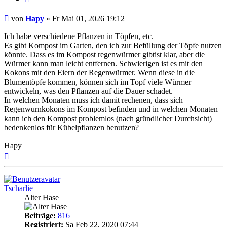
Beitrag
von
Hapy
»
Fr Mai 01, 2026 19:12
Ich habe verschiedene Pflanzen in Töpfen, etc.
Es gibt Kompost im Garten, den ich zur Befüllung der Töpfe nutzen
könnte. Dass es im Kompost regenwürmer gibtist klar, aber die
Würmer kann man leicht entfernen. Schwierigen ist es mit den
Kokons mit den Eiern der Regenwürmer. Wenn diese in die
Blumentöpfe kommen, können sich im Topf viele Würmer
entwickeln, was den Pflanzen auf die Dauer schadet.
In welchen Monaten muss ich damit rechenen, dass sich
Regenwurnkokons im Kompost befinden und in welchen Monaten
kann ich den Kompost problemlos (nach gründlicher Durchsicht)
bedenkenlos für Kübelpflanzen benutzen?
Hapy
Nach
oben
Tscharlie
Alter Hase
Beiträge:
816
Registriert:
Sa Feb 22, 2020 07:44