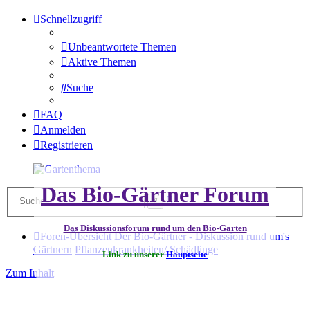
Schnellzugriff
Unbeantwortete Themen
Aktive Themen
Suche
FAQ
Anmelden
Registrieren
Das Bio-Gärtner Forum
Erweiterte
Suche
Suche
Das Diskussionsforum rund um den Bio-Garten
Foren-Übersicht
Der Bio-Gärtner - Diskussion rund um's
Gärtnern
Pflanzenkrankheiten/ Schädlinge
Link zu unserer
Hauptseite
Zum Inhalt