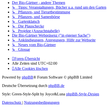
Der Bio-Gärtner - andere Themen
↳ Tipps: Veranstaltungen, Bücher u.a. rund um den Garten
↳ Pflanzen- und Tierartbestimmung
↳ Pflanzen- und Samenbörse
↳ Gartenklatsch
↳ Die Plauschecke
↳ Projekte (Anzuchtstabelle)
Die Bio-Gärtner Webpräsenz ("in eigener Sache")
↳ Ankündigungen, Anregungen, Hilfe zur Webseite
↳ Neues vom Bio-Gärtner
↳ Glossar
Foren-Übersicht
Alle Zeiten sind
UTC+02:00
Alle Cookies löschen
Powered by
phpBB
® Forum Software © phpBB Limited
Deutsche Übersetzung durch
phpBB.de
Style: Green-Style-Split by Joyce&Luna
phpBB-Style-Design
Datenschutz
|
Nutzungsbedingungen