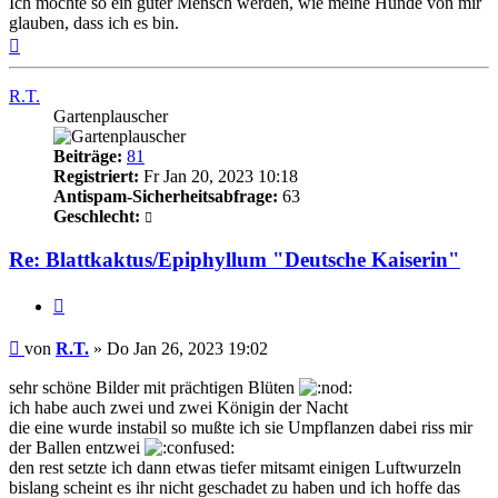
Ich möchte so ein guter Mensch werden, wie meine Hunde von mir
glauben, dass ich es bin.
Nach
oben
R.T.
Gartenplauscher
Beiträge:
81
Registriert:
Fr Jan 20, 2023 10:18
Antispam-Sicherheitsabfrage:
63
Geschlecht:
Re: Blattkaktus/Epiphyllum "Deutsche Kaiserin"
Zitieren
Beitrag
von
R.T.
»
Do Jan 26, 2023 19:02
sehr schöne Bilder mit prächtigen Blüten
ich habe auch zwei und zwei Königin der Nacht
die eine wurde instabil so mußte ich sie Umpflanzen dabei riss mir
der Ballen entzwei
den rest setzte ich dann etwas tiefer mitsamt einigen Luftwurzeln
bislang scheint es ihr nicht geschadet zu haben und ich hoffe das