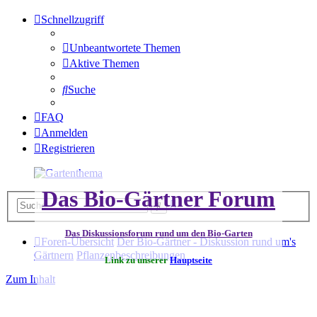
Schnellzugriff
Unbeantwortete Themen
Aktive Themen
Suche
FAQ
Anmelden
Registrieren
Das Bio-Gärtner Forum
Erweiterte
Suche
Suche
Das Diskussionsforum rund um den Bio-Garten
Foren-Übersicht
Der Bio-Gärtner - Diskussion rund um's
Gärtnern
Pflanzenbeschreibungen
Link zu unserer
Hauptseite
Zum Inhalt