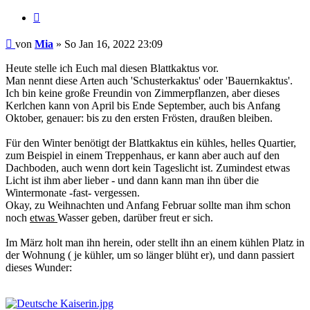
Zitieren
Beitrag
von
Mia
»
So Jan 16, 2022 23:09
Heute stelle ich Euch mal diesen Blattkaktus vor.
Man nennt diese Arten auch 'Schusterkaktus' oder 'Bauernkaktus'.
Ich bin keine große Freundin von Zimmerpflanzen, aber dieses
Kerlchen kann von April bis Ende September, auch bis Anfang
Oktober, genauer: bis zu den ersten Frösten, draußen bleiben.
Für den Winter benötigt der Blattkaktus ein kühles, helles Quartier,
zum Beispiel in einem Treppenhaus, er kann aber auch auf den
Dachboden, auch wenn dort kein Tageslicht ist. Zumindest etwas
Licht ist ihm aber lieber - und dann kann man ihn über die
Wintermonate -fast- vergessen.
Okay, zu Weihnachten und Anfang Februar sollte man ihm schon
noch
etwas
Wasser geben, darüber freut er sich.
Im März holt man ihn herein, oder stellt ihn an einem kühlen Platz in
der Wohnung ( je kühler, um so länger blüht er), und dann passiert
dieses Wunder: