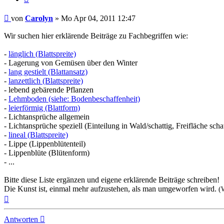
Beitrag
von
Carolyn
»
Mo Apr 04, 2011 12:47
Wir suchen hier erklärende Beiträge zu Fachbegriffen wie:
-
länglich (Blattspreite)
- Lagerung von Gemüsen über den Winter
-
lang gestielt (Blattansatz)
-
lanzettlich (Blattspreite)
- lebend gebärende Pflanzen
-
Lehmboden (siehe: Bodenbeschaffenheit)
-
leierförmig (Blattform)
- Lichtansprüche allgemein
- Lichtansprüche speziell (Einteilung in Wald/schattig, Freifläche schat
-
lineal (Blattspreite)
- Lippe (Lippenblütenteil)
- Lippenblüte (Blütenform)
- ...
Bitte diese Liste ergänzen und eigene erklärende Beiträge schreiben!
Die Kunst ist, einmal mehr aufzustehen, als man umgeworfen wird.
(
Nach
oben
Antworten