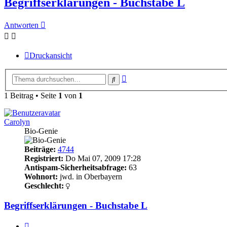
Begriffserklärungen - Buchstabe L
Antworten
Druckansicht
Erweiterte
Suche
Suche
1 Beitrag • Seite
1
von
1
Carolyn
Bio-Genie
Beiträge:
4744
Registriert:
Do Mai 07, 2009 17:28
Antispam-Sicherheitsabfrage:
63
Wohnort:
jwd. in Oberbayern
Geschlecht:
Begriffserklärungen - Buchstabe L
Zitieren