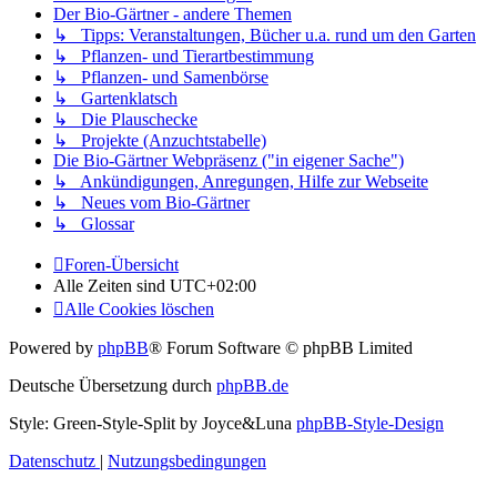
Der Bio-Gärtner - andere Themen
↳ Tipps: Veranstaltungen, Bücher u.a. rund um den Garten
↳ Pflanzen- und Tierartbestimmung
↳ Pflanzen- und Samenbörse
↳ Gartenklatsch
↳ Die Plauschecke
↳ Projekte (Anzuchtstabelle)
Die Bio-Gärtner Webpräsenz ("in eigener Sache")
↳ Ankündigungen, Anregungen, Hilfe zur Webseite
↳ Neues vom Bio-Gärtner
↳ Glossar
Foren-Übersicht
Alle Zeiten sind
UTC+02:00
Alle Cookies löschen
Powered by
phpBB
® Forum Software © phpBB Limited
Deutsche Übersetzung durch
phpBB.de
Style: Green-Style-Split by Joyce&Luna
phpBB-Style-Design
Datenschutz
|
Nutzungsbedingungen