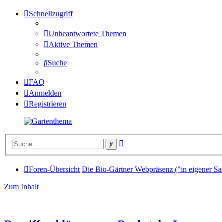
Schnellzugriff
Unbeantwortete Themen
Aktive Themen
Suche
FAQ
Anmelden
Registrieren
Erweiterte
Suche
Suche
Foren-Übersicht
Die Bio-Gärtner Webpräsenz ("in eigener Sa
Zum Inhalt