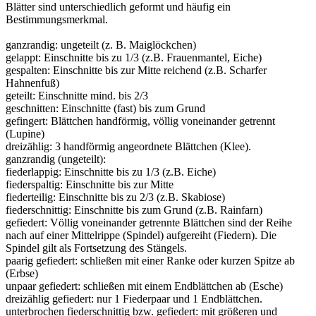
Blätter sind unterschiedlich geformt und häufig ein
Bestimmungsmerkmal.
ganzrandig: ungeteilt (z. B. Maiglöckchen)
gelappt: Einschnitte bis zu 1/3 (z.B. Frauenmantel, Eiche)
gespalten: Einschnitte bis zur Mitte reichend (z.B. Scharfer
Hahnenfuß)
geteilt: Einschnitte mind. bis 2/3
geschnitten: Einschnitte (fast) bis zum Grund
gefingert: Blättchen handförmig, völlig voneinander getrennt
(Lupine)
dreizählig: 3 handförmig angeordnete Blättchen (Klee).
ganzrandig (ungeteilt):
fiederlappig: Einschnitte bis zu 1/3 (z.B. Eiche)
fiederspaltig: Einschnitte bis zur Mitte
fiederteilig: Einschnitte bis zu 2/3 (z.B. Skabiose)
fiederschnittig: Einschnitte bis zum Grund (z.B. Rainfarn)
gefiedert: Völlig voneinander getrennte Blättchen sind der Reihe
nach auf einer Mittelrippe (Spindel) aufgereiht (Fiedern). Die
Spindel gilt als Fortsetzung des Stängels.
paarig gefiedert: schließen mit einer Ranke oder kurzen Spitze ab
(Erbse)
unpaar gefiedert: schließen mit einem Endblättchen ab (Esche)
dreizählig gefiedert: nur 1 Fiederpaar und 1 Endblättchen.
unterbrochen fiederschnittig bzw. gefiedert: mit größeren und