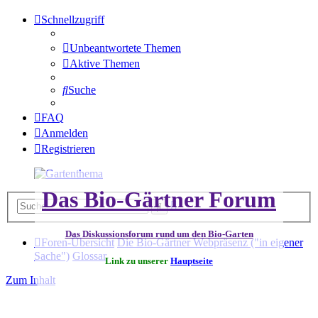
Schnellzugriff
Unbeantwortete Themen
Aktive Themen
Suche
FAQ
Anmelden
Registrieren
Das Bio-Gärtner Forum
Erweiterte
Suche
Suche
Das Diskussionsforum rund um den Bio-Garten
Foren-Übersicht
Die Bio-Gärtner Webpräsenz ("in eigener
Sache")
Glossar
Link zu unserer
Hauptseite
Zum Inhalt