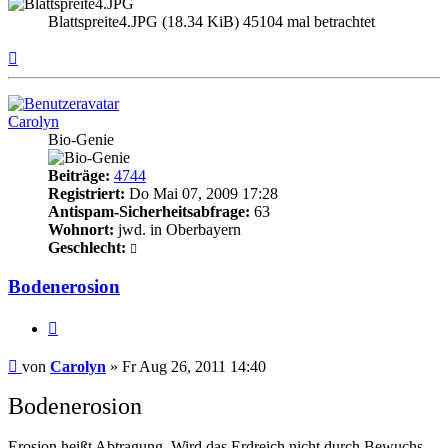
Blattspreite4.JPG (18.34 KiB) 45104 mal betrachtet
Nach
oben
Carolyn
Bio-Genie
Beiträge:
4744
Registriert:
Do Mai 07, 2009 17:28
Antispam-Sicherheitsabfrage:
63
Wohnort:
jwd. in Oberbayern
Geschlecht:
Bodenerosion
Zitieren
Beitrag
von
Carolyn
»
Fr Aug 26, 2011 14:40
Bodenerosion
Erosion heißt Abtragung. Wird das Erdreich nicht durch Bewuchs