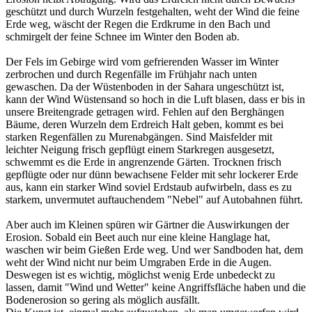
geschützt und durch Wurzeln festgehalten, weht der Wind die feine
Erde weg, wäscht der Regen die Erdkrume in den Bach und
schmirgelt der feine Schnee im Winter den Boden ab.
Der Fels im Gebirge wird vom gefrierenden Wasser im Winter
zerbrochen und durch Regenfälle im Frühjahr nach unten
gewaschen. Da der Wüstenboden in der Sahara ungeschützt ist,
kann der Wind Wüstensand so hoch in die Luft blasen, dass er bis in
unsere Breitengrade getragen wird. Fehlen auf den Berghängen
Bäume, deren Wurzeln dem Erdreich Halt geben, kommt es bei
starken Regenfällen zu Murenabgängen. Sind Maisfelder mit
leichter Neigung frisch gepflügt einem Starkregen ausgesetzt,
schwemmt es die Erde in angrenzende Gärten. Trocknen frisch
gepflügte oder nur dünn bewachsene Felder mit sehr lockerer Erde
aus, kann ein starker Wind soviel Erdstaub aufwirbeln, dass es zu
starkem, unvermutet auftauchendem "Nebel" auf Autobahnen führt.
Aber auch im Kleinen spüren wir Gärtner die Auswirkungen der
Erosion. Sobald ein Beet auch nur eine kleine Hanglage hat,
waschen wir beim Gießen Erde weg. Und wer Sandboden hat, dem
weht der Wind nicht nur beim Umgraben Erde in die Augen.
Deswegen ist es wichtig, möglichst wenig Erde unbedeckt zu
lassen, damit "Wind und Wetter" keine Angriffsfläche haben und die
Bodenerosion so gering als möglich ausfällt.