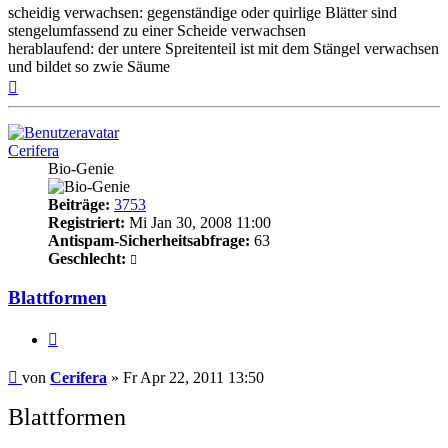
scheidig verwachsen: gegenständige oder quirlige Blätter sind
stengelumfassend zu einer Scheide verwachsen
herablaufend: der untere Spreitenteil ist mit dem Stängel verwachsen
und bildet so zwie Säume
Nach
oben
Cerifera
Bio-Genie
Beiträge:
3753
Registriert:
Mi Jan 30, 2008 11:00
Antispam-Sicherheitsabfrage:
63
Geschlecht:
Blattformen
Zitieren
Beitrag
von
Cerifera
»
Fr Apr 22, 2011 13:50
Blattformen