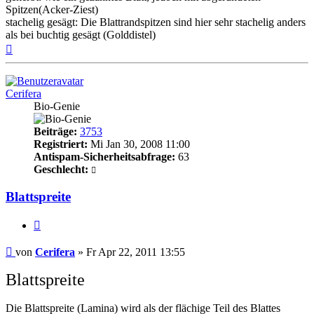
Spitzen(Acker-Ziest)
stachelig gesägt: Die Blattrandspitzen sind hier sehr stachelig anders
als bei buchtig gesägt (Golddistel)
Nach
oben
Cerifera
Bio-Genie
Beiträge:
3753
Registriert:
Mi Jan 30, 2008 11:00
Antispam-Sicherheitsabfrage:
63
Geschlecht:
Blattspreite
Zitieren
Beitrag
von
Cerifera
»
Fr Apr 22, 2011 13:55
Blattspreite
Die Blattspreite (Lamina) wird als der flächige Teil des Blattes