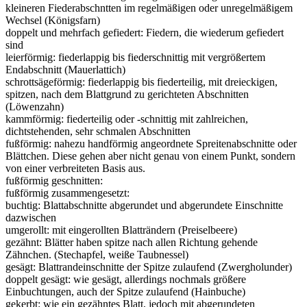
kleineren Fiederabschntten im regelmäßigen oder unregelmäßigem
Wechsel (Königsfarn)
doppelt und mehrfach gefiedert: Fiedern, die wiederum gefiedert
sind
leierförmig: fiederlappig bis fiederschnittig mit vergrößertem
Endabschnitt (Mauerlattich)
schrottsägeförmig: fiederlappig bis fiederteilig, mit dreieckigen,
spitzen, nach dem Blattgrund zu gerichteten Abschnitten
(Löwenzahn)
kammförmig: fiederteilig oder -schnittig mit zahlreichen,
dichtstehenden, sehr schmalen Abschnitten
fußförmig: nahezu handförmig angeordnete Spreitenabschnitte oder
Blättchen. Diese gehen aber nicht genau von einem Punkt, sondern
von einer verbreiteten Basis aus.
fußförmig geschnitten:
fußförmig zusammengesetzt:
buchtig: Blattabschnitte abgerundet und abgerundete Einschnitte
dazwischen
umgerollt: mit eingerollten Blatträndern (Preiselbeere)
gezähnt: Blätter haben spitze nach allen Richtung gehende
Zähnchen. (Stechapfel, weiße Taubnessel)
gesägt: Blattrandeinschnitte der Spitze zulaufend (Zwergholunder)
doppelt gesägt: wie gesägt, allerdings nochmals größere
Einbuchtungen, auch der Spitze zulaufend (Hainbuche)
gekerbt: wie ein gezähntes Blatt, jedoch mit abgerundeten