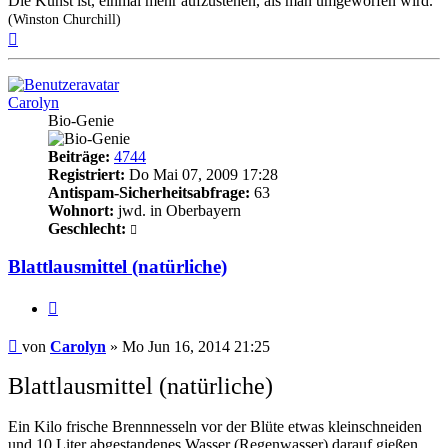
Die Kunst ist, einmal mehr aufzustehen, als man umgeworfen wird.
(Winston Churchill)
Nach
oben
Carolyn
Bio-Genie
Beiträge:
4744
Registriert:
Do Mai 07, 2009 17:28
Antispam-Sicherheitsabfrage:
63
Wohnort:
jwd. in Oberbayern
Geschlecht:
Blattlausmittel (natürliche)
Zitieren
Beitrag
von
Carolyn
»
Mo Jun 16, 2014 21:25
Blattlausmittel (natürliche)
Ein Kilo frische Brennnesseln vor der Blüte etwas kleinschneiden
und 10 Liter abgestandenes Wasser (Regenwasser) darauf gießen.