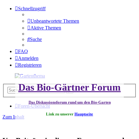
Schnellzugriff
Unbeantwortete Themen
Aktive Themen
Suche
FAQ
Anmelden
Registrieren
Das Bio-Gärtner Forum
Erweiterte
Suche
Suche
Das Diskussionsforum rund um den Bio-Garten
Foren-Übersicht
Link zu unserer
Hauptseite
Zum Inhalt