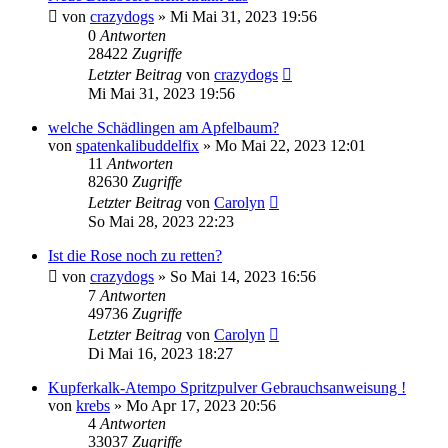
von
crazydogs
» Mi Mai 31, 2023 19:56
0
Antworten
28422
Zugriffe
Letzter Beitrag
von
crazydogs
Mi Mai 31, 2023 19:56
welche Schädlingen am Apfelbaum?
von
spatenkalibuddelfix
» Mo Mai 22, 2023 12:01
11
Antworten
82630
Zugriffe
Letzter Beitrag
von
Carolyn
So Mai 28, 2023 22:23
Ist die Rose noch zu retten?
von
crazydogs
» So Mai 14, 2023 16:56
7
Antworten
49736
Zugriffe
Letzter Beitrag
von
Carolyn
Di Mai 16, 2023 18:27
Kupferkalk-Atempo Spritzpulver Gebrauchsanweisung !
von
krebs
» Mo Apr 17, 2023 20:56
4
Antworten
33037
Zugriffe