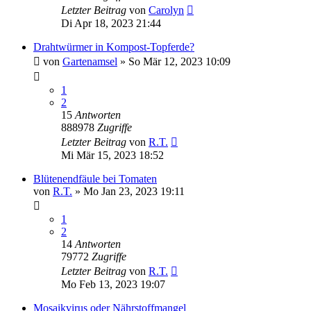
Letzter Beitrag
von
Carolyn
Di Apr 18, 2023 21:44
Drahtwürmer in Kompost-Topferde?
von
Gartenamsel
» So Mär 12, 2023 10:09
1
2
15
Antworten
888978
Zugriffe
Letzter Beitrag
von
R.T.
Mi Mär 15, 2023 18:52
Blütenendfäule bei Tomaten
von
R.T.
» Mo Jan 23, 2023 19:11
1
2
14
Antworten
79772
Zugriffe
Letzter Beitrag
von
R.T.
Mo Feb 13, 2023 19:07
Mosaikvirus oder Nährstoffmangel