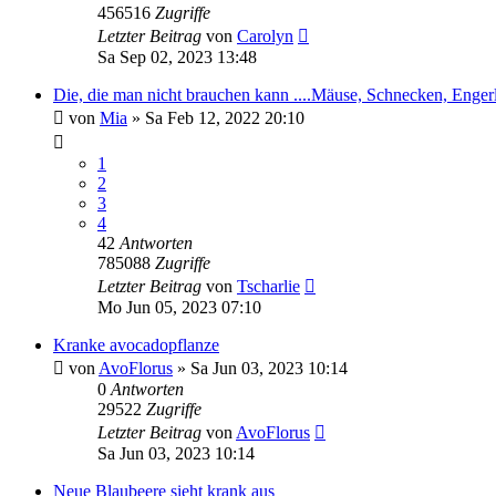
456516
Zugriffe
Letzter Beitrag
von
Carolyn
Sa Sep 02, 2023 13:48
Die, die man nicht brauchen kann ....Mäuse, Schnecken, Engerl
von
Mia
» Sa Feb 12, 2022 20:10
1
2
3
4
42
Antworten
785088
Zugriffe
Letzter Beitrag
von
Tscharlie
Mo Jun 05, 2023 07:10
Kranke avocadopflanze
von
AvoFlorus
» Sa Jun 03, 2023 10:14
0
Antworten
29522
Zugriffe
Letzter Beitrag
von
AvoFlorus
Sa Jun 03, 2023 10:14
Neue Blaubeere sieht krank aus