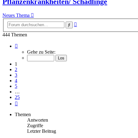
Pflanzenkrankheiten/ Schädlinge
Neues Thema
Erweiterte
Suche
Suche
444 Themen
Seite
1
Gehe zu Seite:
von
25
1
2
3
4
5
…
25
Nächste
Themen
Antworten
Zugriffe
Letzter Beitrag