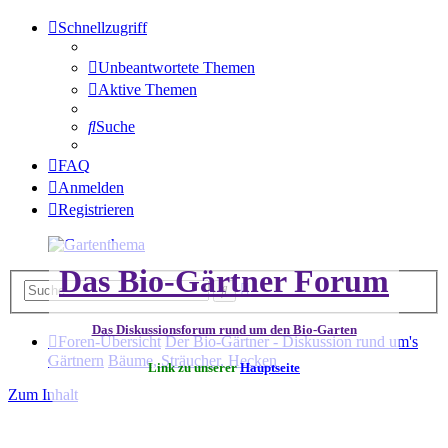
Schnellzugriff
Unbeantwortete Themen
Aktive Themen
Suche
FAQ
Anmelden
Registrieren
Das Bio-Gärtner Forum
Erweiterte
Suche
Suche
Das Diskussionsforum rund um den Bio-Garten
Foren-Übersicht
Der Bio-Gärtner - Diskussion rund um's
Gärtnern
Bäume, Sträucher, Hecken
Link zu unserer
Hauptseite
Zum Inhalt