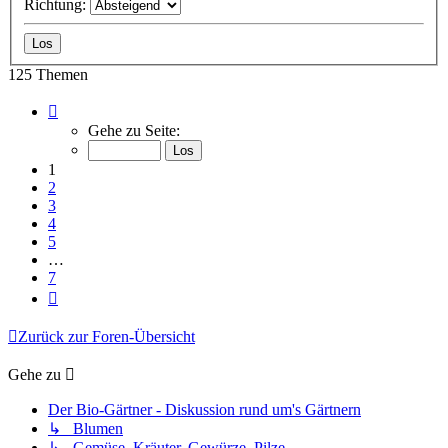
Richtung:
125 Themen
Seite
1
Gehe zu Seite:
von
7
1
2
3
4
5
…
7
Nächste
Zurück zur Foren-Übersicht
Gehe zu
Der Bio-Gärtner - Diskussion rund um's Gärtnern
↳ Blumen
↳ Gemüse, Kräuter, Gewürze, Pilze