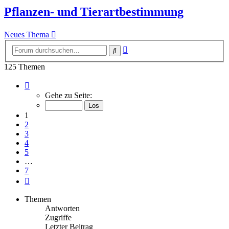
Pflanzen- und Tierartbestimmung
Neues Thema
Erweiterte
Suche
Suche
125 Themen
Seite
1
Gehe zu Seite:
von
7
1
2
3
4
5
…
7
Nächste
Themen
Antworten
Zugriffe
Letzter Beitrag