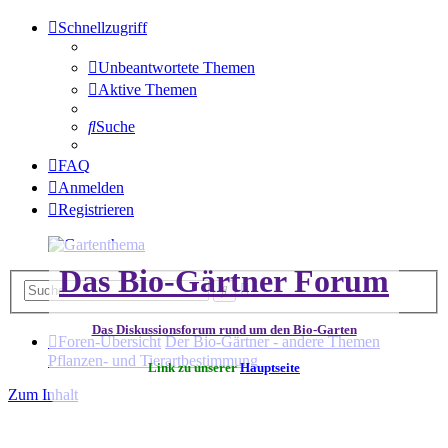
Schnellzugriff
Unbeantwortete Themen
Aktive Themen
Suche
FAQ
Anmelden
Registrieren
Das Bio-Gärtner Forum
Erweiterte
Suche
Suche
Das Diskussionsforum rund um den Bio-Garten
Foren-Übersicht
Der Bio-Gärtner - andere Themen
Pflanzen- und Tierartbestimmung
Link zu unserer
Hauptseite
Zum Inhalt