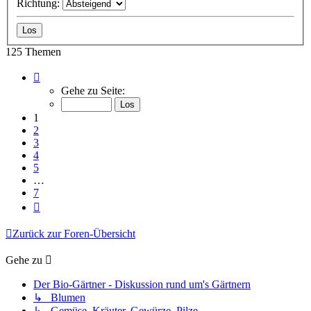
Richtung:
125 Themen
Seite
1
Gehe zu Seite:
von
7
1
2
3
4
5
…
7
Nächste
Zurück zur Foren-Übersicht
Gehe zu
Der Bio-Gärtner - Diskussion rund um's Gärtnern
↳ Blumen
↳ Gemüse, Kräuter, Gewürze, Pilze