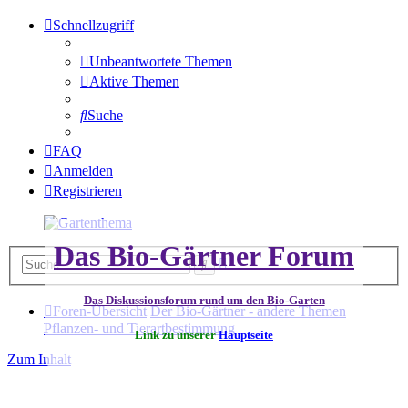
Schnellzugriff
Unbeantwortete Themen
Aktive Themen
Suche
FAQ
Anmelden
Registrieren
Das Bio-Gärtner Forum
Erweiterte
Suche
Suche
Das Diskussionsforum rund um den Bio-Garten
Foren-Übersicht
Der Bio-Gärtner - andere Themen
Pflanzen- und Tierartbestimmung
Link zu unserer
Hauptseite
Zum Inhalt