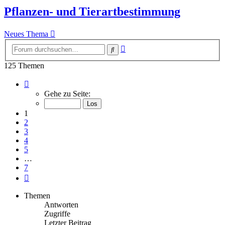
Pflanzen- und Tierartbestimmung
Neues Thema
Erweiterte
Suche
Suche
125 Themen
Seite
1
Gehe zu Seite:
von
7
1
2
3
4
5
…
7
Nächste
Themen
Antworten
Zugriffe
Letzter Beitrag