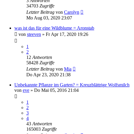
3
Antworten
34703
Zugriffe
Letzter Beitrag
von
Carolyn
Mo Aug 03, 2020 23:07
was ist das für eine Wildblume = Aronstab
von
steeven
» Fr Apr 17, 2020 19:26
1
2
12
Antworten
58428
Zugriffe
Letzter Beitrag
von
Mia
Do Apr 23, 2020 21:38
Unbekannte Pflanze im Garten? = Kreuzblättrige Wolfsmilch
von
eve
» Do Mai 05, 2016 21:04
1
2
3
4
43
Antworten
165003
Zugriffe