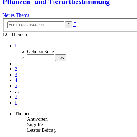
Pflanzen- und Tierartbestimmung
Neues Thema
Erweiterte
Suche
Suche
125 Themen
Seite
1
Gehe zu Seite:
von
7
1
2
3
4
5
…
7
Nächste
Themen
Antworten
Zugriffe
Letzter Beitrag