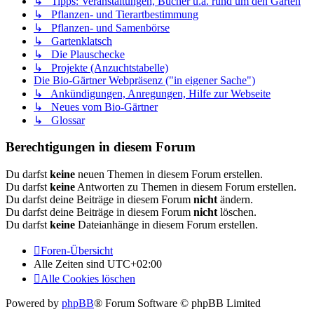
↳ Tipps: Veranstaltungen, Bücher u.a. rund um den Garten
↳ Pflanzen- und Tierartbestimmung
↳ Pflanzen- und Samenbörse
↳ Gartenklatsch
↳ Die Plauschecke
↳ Projekte (Anzuchtstabelle)
Die Bio-Gärtner Webpräsenz ("in eigener Sache")
↳ Ankündigungen, Anregungen, Hilfe zur Webseite
↳ Neues vom Bio-Gärtner
↳ Glossar
Berechtigungen in diesem Forum
Du darfst
keine
neuen Themen in diesem Forum erstellen.
Du darfst
keine
Antworten zu Themen in diesem Forum erstellen.
Du darfst deine Beiträge in diesem Forum
nicht
ändern.
Du darfst deine Beiträge in diesem Forum
nicht
löschen.
Du darfst
keine
Dateianhänge in diesem Forum erstellen.
Foren-Übersicht
Alle Zeiten sind
UTC+02:00
Alle Cookies löschen
Powered by
phpBB
® Forum Software © phpBB Limited