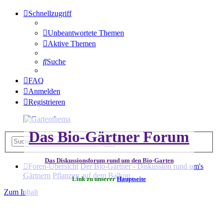
Schnellzugriff
Unbeantwortete Themen
Aktive Themen
Suche
FAQ
Anmelden
Registrieren
Das Bio-Gärtner Forum
Erweiterte
Suche
Suche
Das Diskussionsforum rund um den Bio-Garten
Foren-Übersicht
Der Bio-Gärtner - Diskussion rund um's
Gärtnern
Pflanzen auf dem Balkon
Link zu unserer
Hauptseite
Zum Inhalt