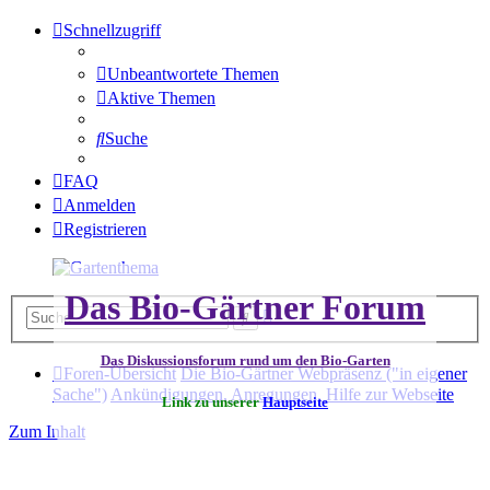
Schnellzugriff
Unbeantwortete Themen
Aktive Themen
Suche
FAQ
Anmelden
Registrieren
Das Bio-Gärtner Forum
Erweiterte
Suche
Suche
Das Diskussionsforum rund um den Bio-Garten
Foren-Übersicht
Die Bio-Gärtner Webpräsenz ("in eigener
Sache")
Ankündigungen, Anregungen, Hilfe zur Webseite
Link zu unserer
Hauptseite
Zum Inhalt