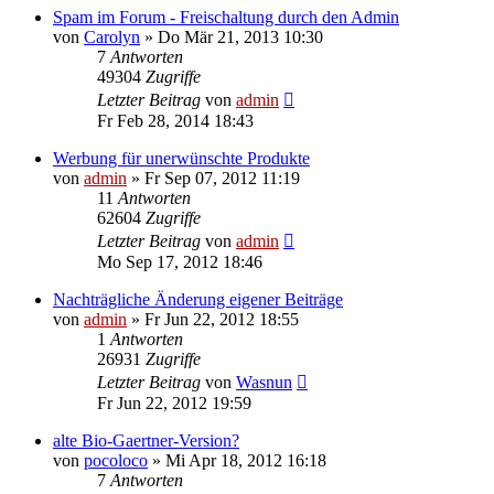
Spam im Forum - Freischaltung durch den Admin
von
Carolyn
» Do Mär 21, 2013 10:30
7
Antworten
49304
Zugriffe
Letzter Beitrag
von
admin
Fr Feb 28, 2014 18:43
Werbung für unerwünschte Produkte
von
admin
» Fr Sep 07, 2012 11:19
11
Antworten
62604
Zugriffe
Letzter Beitrag
von
admin
Mo Sep 17, 2012 18:46
Nachträgliche Änderung eigener Beiträge
von
admin
» Fr Jun 22, 2012 18:55
1
Antworten
26931
Zugriffe
Letzter Beitrag
von
Wasnun
Fr Jun 22, 2012 19:59
alte Bio-Gaertner-Version?
von
pocoloco
» Mi Apr 18, 2012 16:18
7
Antworten