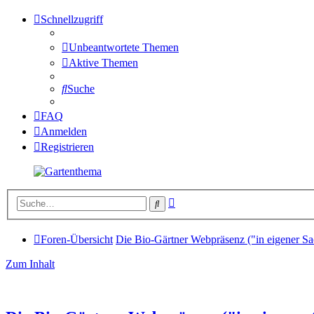
Schnellzugriff
Unbeantwortete Themen
Aktive Themen
Suche
FAQ
Anmelden
Registrieren
Erweiterte
Suche
Suche
Foren-Übersicht
Die Bio-Gärtner Webpräsenz ("in eigener Sa
Zum Inhalt