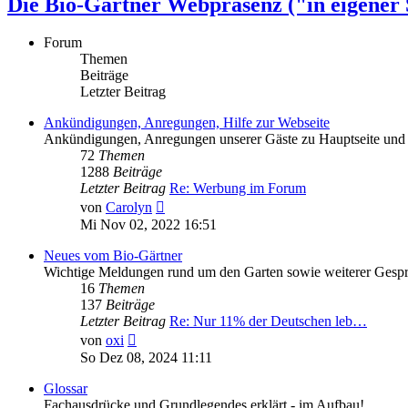
Die Bio-Gärtner Webpräsenz ("in eigener
Forum
Themen
Beiträge
Letzter Beitrag
Ankündigungen, Anregungen, Hilfe zur Webseite
Ankündigungen, Anregungen unserer Gäste zu Hauptseite und 
72
Themen
1288
Beiträge
Letzter Beitrag
Re: Werbung im Forum
Neuester
von
Carolyn
Beitrag
Mi Nov 02, 2022 16:51
Neues vom Bio-Gärtner
Wichtige Meldungen rund um den Garten sowie weiterer Gespr
16
Themen
137
Beiträge
Letzter Beitrag
Re: Nur 11% der Deutschen leb…
Neuester
von
oxi
Beitrag
So Dez 08, 2024 11:11
Glossar
Fachausdrücke und Grundlegendes erklärt - im Aufbau!