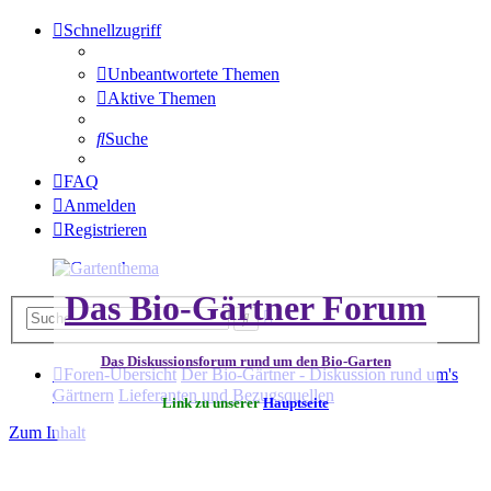
Schnellzugriff
Unbeantwortete Themen
Aktive Themen
Suche
FAQ
Anmelden
Registrieren
Das Bio-Gärtner Forum
Erweiterte
Suche
Suche
Das Diskussionsforum rund um den Bio-Garten
Foren-Übersicht
Der Bio-Gärtner - Diskussion rund um's
Gärtnern
Lieferanten und Bezugsquellen
Link zu unserer
Hauptseite
Zum Inhalt