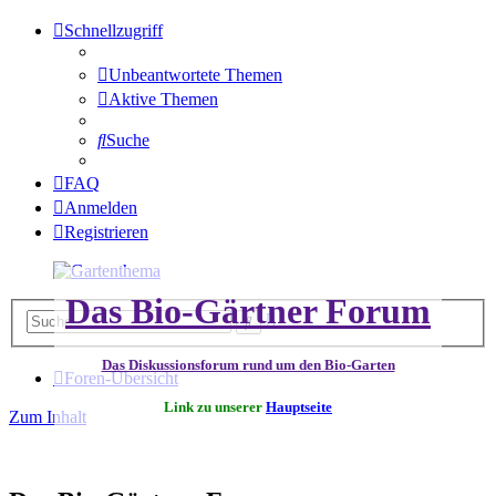
Schnellzugriff
Unbeantwortete Themen
Aktive Themen
Suche
FAQ
Anmelden
Registrieren
Das Bio-Gärtner Forum
Erweiterte
Suche
Suche
Das Diskussionsforum rund um den Bio-Garten
Foren-Übersicht
Link zu unserer
Hauptseite
Zum Inhalt