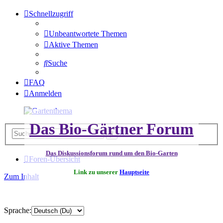
Schnellzugriff
Unbeantwortete Themen
Aktive Themen
Suche
FAQ
Anmelden
Das Bio-Gärtner Forum
Erweiterte
Suche
Suche
Das Diskussionsforum rund um den Bio-Garten
Foren-Übersicht
Link zu unserer
Hauptseite
Zum Inhalt
Sprache: