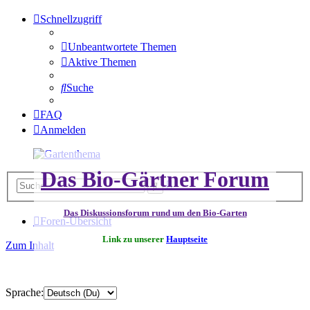
Schnellzugriff
Unbeantwortete Themen
Aktive Themen
Suche
FAQ
Anmelden
Das Bio-Gärtner Forum
Erweiterte
Suche
Suche
Das Diskussionsforum rund um den Bio-Garten
Foren-Übersicht
Link zu unserer
Hauptseite
Zum Inhalt
Sprache: