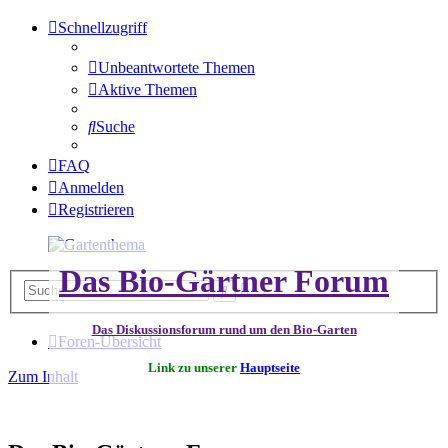
Schnellzugriff
Unbeantwortete Themen
Aktive Themen
Suche
FAQ
Anmelden
Registrieren
Das Bio-Gärtner Forum
Erweiterte
Suche
Suche
Das Diskussionsforum rund um den Bio-Garten
Foren-Übersicht
Link zu unserer
Hauptseite
Zum Inhalt