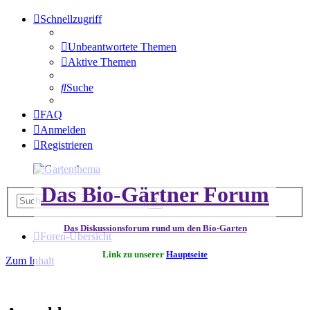
Schnellzugriff
Unbeantwortete Themen
Aktive Themen
Suche
FAQ
Anmelden
Registrieren
Das Bio-Gärtner Forum
Erweiterte
Suche
Suche
Das Diskussionsforum rund um den Bio-Garten
Foren-Übersicht
Link zu unserer
Hauptseite
Zum Inhalt