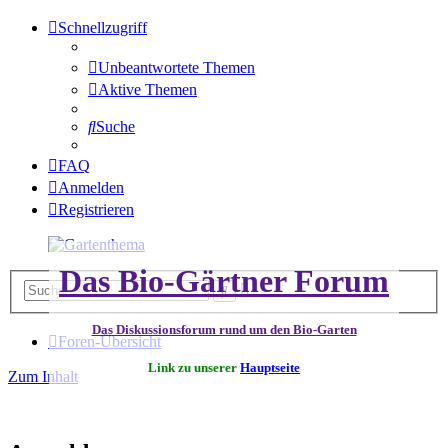
Schnellzugriff
Unbeantwortete Themen
Aktive Themen
Suche
FAQ
Anmelden
Registrieren
Das Bio-Gärtner Forum
Erweiterte
Suche
Suche
Das Diskussionsforum rund um den Bio-Garten
Foren-Übersicht
Link zu unserer
Hauptseite
Zum Inhalt