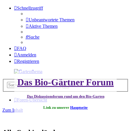
Schnellzugriff
Unbeantwortete Themen
Aktive Themen
Suche
FAQ
Anmelden
Registrieren
Das Bio-Gärtner Forum
Erweiterte
Suche
Suche
Das Diskussionsforum rund um den Bio-Garten
Foren-Übersicht
Link zu unserer
Hauptseite
Zum Inhalt