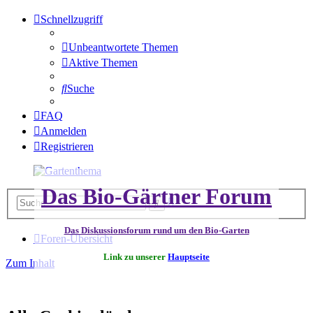
Schnellzugriff
Unbeantwortete Themen
Aktive Themen
Suche
FAQ
Anmelden
Registrieren
Das Bio-Gärtner Forum
Erweiterte
Suche
Suche
Das Diskussionsforum rund um den Bio-Garten
Foren-Übersicht
Link zu unserer
Hauptseite
Zum Inhalt