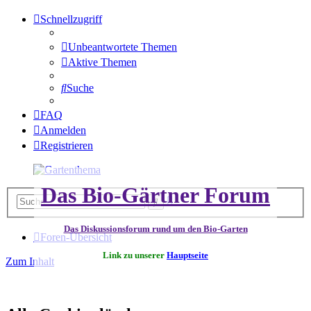
Schnellzugriff
Unbeantwortete Themen
Aktive Themen
Suche
FAQ
Anmelden
Registrieren
Das Bio-Gärtner Forum
Erweiterte
Suche
Suche
Das Diskussionsforum rund um den Bio-Garten
Foren-Übersicht
Link zu unserer
Hauptseite
Zum Inhalt