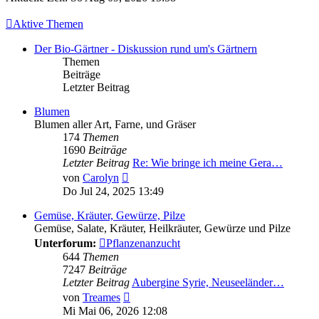
Aktive Themen
Der Bio-Gärtner - Diskussion rund um's Gärtnern
Themen
Beiträge
Letzter Beitrag
Blumen
Blumen aller Art, Farne, und Gräser
174
Themen
1690
Beiträge
Letzter Beitrag
Re: Wie bringe ich meine Gera…
Neuester
von
Carolyn
Beitrag
Do Jul 24, 2025 13:49
Gemüse, Kräuter, Gewürze, Pilze
Gemüse, Salate, Kräuter, Heilkräuter, Gewürze und Pilze
Unterforum:
Pflanzenanzucht
644
Themen
7247
Beiträge
Letzter Beitrag
Aubergine Syrie, Neuseeländer…
Neuester
von
Treames
Beitrag
Mi Mai 06, 2026 12:08