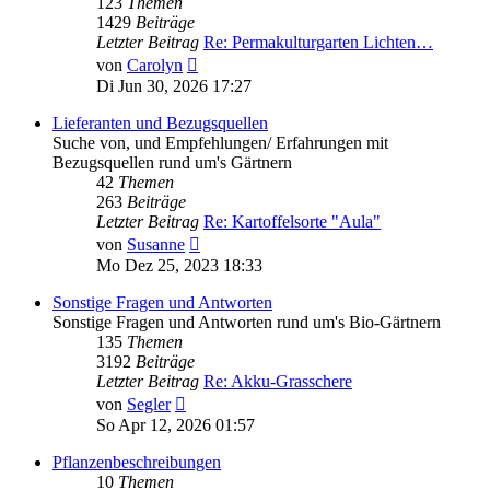
123
Themen
1429
Beiträge
Letzter Beitrag
Re: Permakulturgarten Lichten…
Neuester
von
Carolyn
Beitrag
Di Jun 30, 2026 17:27
Lieferanten und Bezugsquellen
Suche von, und Empfehlungen/ Erfahrungen mit
Bezugsquellen rund um's Gärtnern
42
Themen
263
Beiträge
Letzter Beitrag
Re: Kartoffelsorte "Aula"
Neuester
von
Susanne
Beitrag
Mo Dez 25, 2023 18:33
Sonstige Fragen und Antworten
Sonstige Fragen und Antworten rund um's Bio-Gärtnern
135
Themen
3192
Beiträge
Letzter Beitrag
Re: Akku-Grasschere
Neuester
von
Segler
Beitrag
So Apr 12, 2026 01:57
Pflanzenbeschreibungen
10
Themen