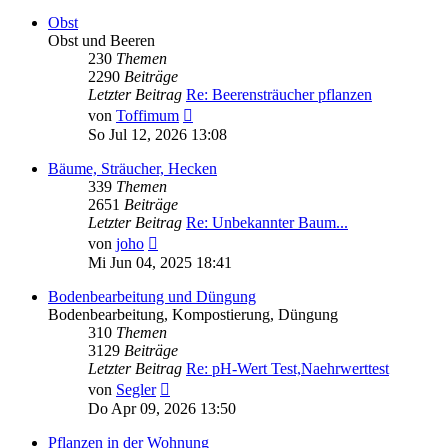
Obst
Obst und Beeren
230
Themen
2290
Beiträge
Letzter Beitrag
Re: Beerensträucher pflanzen
Neuester
von
Toffimum
Beitrag
So Jul 12, 2026 13:08
Bäume, Sträucher, Hecken
339
Themen
2651
Beiträge
Letzter Beitrag
Re: Unbekannter Baum...
Neuester
von
joho
Beitrag
Mi Jun 04, 2025 18:41
Bodenbearbeitung und Düngung
Bodenbearbeitung, Kompostierung, Düngung
310
Themen
3129
Beiträge
Letzter Beitrag
Re: pH-Wert Test,Naehrwerttest
Neuester
von
Segler
Beitrag
Do Apr 09, 2026 13:50
Pflanzen in der Wohnung