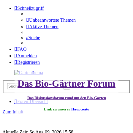
Schnellzugriff
Unbeantwortete Themen
Aktive Themen
Suche
FAQ
Anmelden
Registrieren
Das Bio-Gärtner Forum
Erweiterte
Suche
Suche
Das Diskussionsforum rund um den Bio-Garten
Foren-Übersicht
Link zu unserer
Hauptseite
Zum Inhalt
Aktuelle Zeit: So Aug 09, 2026 15:58