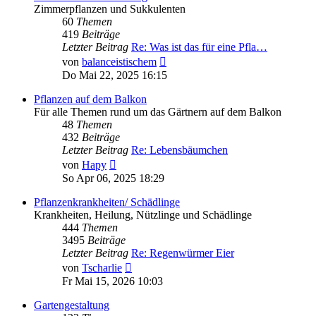
Zimmerpflanzen und Sukkulenten
60
Themen
419
Beiträge
Letzter Beitrag
Re: Was ist das für eine Pfla…
Neuester
von
balanceistischem
Beitrag
Do Mai 22, 2025 16:15
Pflanzen auf dem Balkon
Für alle Themen rund um das Gärtnern auf dem Balkon
48
Themen
432
Beiträge
Letzter Beitrag
Re: Lebensbäumchen
Neuester
von
Hapy
Beitrag
So Apr 06, 2025 18:29
Pflanzenkrankheiten/ Schädlinge
Krankheiten, Heilung, Nützlinge und Schädlinge
444
Themen
3495
Beiträge
Letzter Beitrag
Re: Regenwürmer Eier
Neuester
von
Tscharlie
Beitrag
Fr Mai 15, 2026 10:03
Gartengestaltung