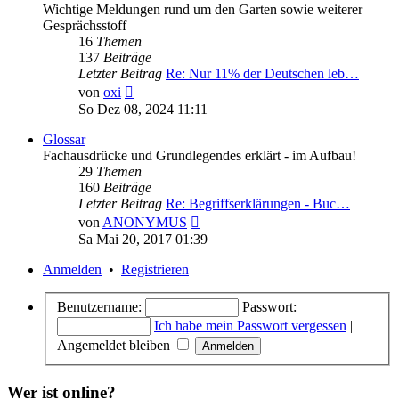
Wichtige Meldungen rund um den Garten sowie weiterer
Gesprächsstoff
16
Themen
137
Beiträge
Letzter Beitrag
Re: Nur 11% der Deutschen leb…
Neuester
von
oxi
Beitrag
So Dez 08, 2024 11:11
Glossar
Fachausdrücke und Grundlegendes erklärt - im Aufbau!
29
Themen
160
Beiträge
Letzter Beitrag
Re: Begriffserklärungen - Buc…
Neuester
von
ANONYMUS
Beitrag
Sa Mai 20, 2017 01:39
Anmelden
•
Registrieren
Benutzername:
Passwort:
Ich habe mein Passwort vergessen
|
Angemeldet bleiben
Wer ist online?