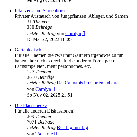
Mi Aug 07, 2024 10:04
Pflanzen- und Samenbörse
Privater Austausch von Jungpflanzen, Ableger, und Samen
31
Themen
388
Beiträge
Neuester
Letzter Beitrag
von
Carolyn
Beitrag
Di Mär 22, 2022 18:05
Gartenklatsch
Für alle Themen die zwar mit Gärtnern irgendwie zu tun
haben aber nicht so recht in die anderen Foren passen.
Fachsimpeleien, mehr persönliches, etc.
127
Themen
3610
Beiträge
Letzter Beitrag
Re: Cannabis im Garten anbaue…
Neuester
von
Carolyn
Beitrag
So Nov 02, 2025 21:51
Die Plauschecke
Für alle anderen Diskussionen!
309
Themen
7071
Beiträge
Letzter Beitrag
Re: Tag um Tag
Neuester
von
Tscharlie