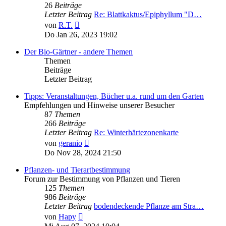
26
Beiträge
Letzter Beitrag
Re: Blattkaktus/Epiphyllum "D…
Neuester
von
R.T.
Beitrag
Do Jan 26, 2023 19:02
Der Bio-Gärtner - andere Themen
Themen
Beiträge
Letzter Beitrag
Tipps: Veranstaltungen, Bücher u.a. rund um den Garten
Empfehlungen und Hinweise unserer Besucher
87
Themen
266
Beiträge
Letzter Beitrag
Re: Winterhärtezonenkarte
Neuester
von
geranio
Beitrag
Do Nov 28, 2024 21:50
Pflanzen- und Tierartbestimmung
Forum zur Bestimmung von Pflanzen und Tieren
125
Themen
986
Beiträge
Letzter Beitrag
bodendeckende Pflanze am Stra…
Neuester
von
Hapy
Beitrag