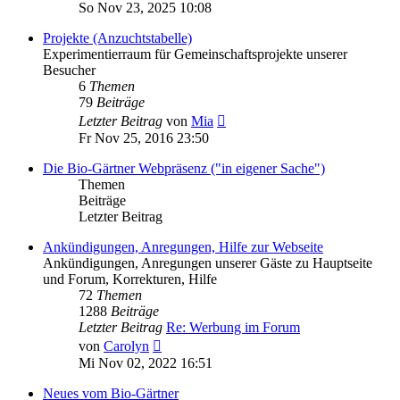
Beitrag
So Nov 23, 2025 10:08
Projekte (Anzuchtstabelle)
Experimentierraum für Gemeinschaftsprojekte unserer
Besucher
6
Themen
79
Beiträge
Neuester
Letzter Beitrag
von
Mia
Beitrag
Fr Nov 25, 2016 23:50
Die Bio-Gärtner Webpräsenz ("in eigener Sache")
Themen
Beiträge
Letzter Beitrag
Ankündigungen, Anregungen, Hilfe zur Webseite
Ankündigungen, Anregungen unserer Gäste zu Hauptseite
und Forum, Korrekturen, Hilfe
72
Themen
1288
Beiträge
Letzter Beitrag
Re: Werbung im Forum
Neuester
von
Carolyn
Beitrag
Mi Nov 02, 2022 16:51
Neues vom Bio-Gärtner