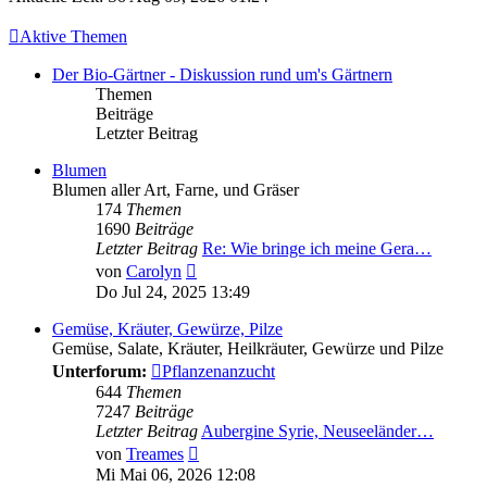
Aktive Themen
Der Bio-Gärtner - Diskussion rund um's Gärtnern
Themen
Beiträge
Letzter Beitrag
Blumen
Blumen aller Art, Farne, und Gräser
174
Themen
1690
Beiträge
Letzter Beitrag
Re: Wie bringe ich meine Gera…
Neuester
von
Carolyn
Beitrag
Do Jul 24, 2025 13:49
Gemüse, Kräuter, Gewürze, Pilze
Gemüse, Salate, Kräuter, Heilkräuter, Gewürze und Pilze
Unterforum:
Pflanzenanzucht
644
Themen
7247
Beiträge
Letzter Beitrag
Aubergine Syrie, Neuseeländer…
Neuester
von
Treames
Beitrag
Mi Mai 06, 2026 12:08