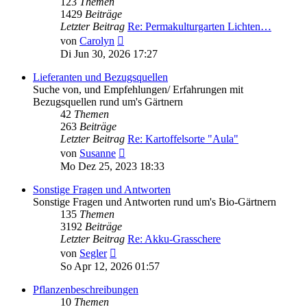
123
Themen
1429
Beiträge
Letzter Beitrag
Re: Permakulturgarten Lichten…
Neuester
von
Carolyn
Beitrag
Di Jun 30, 2026 17:27
Lieferanten und Bezugsquellen
Suche von, und Empfehlungen/ Erfahrungen mit
Bezugsquellen rund um's Gärtnern
42
Themen
263
Beiträge
Letzter Beitrag
Re: Kartoffelsorte "Aula"
Neuester
von
Susanne
Beitrag
Mo Dez 25, 2023 18:33
Sonstige Fragen und Antworten
Sonstige Fragen und Antworten rund um's Bio-Gärtnern
135
Themen
3192
Beiträge
Letzter Beitrag
Re: Akku-Grasschere
Neuester
von
Segler
Beitrag
So Apr 12, 2026 01:57
Pflanzenbeschreibungen
10
Themen