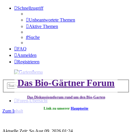
Schnellzugriff
Unbeantwortete Themen
Aktive Themen
Suche
FAQ
Anmelden
Registrieren
Das Bio-Gärtner Forum
Erweiterte
Suche
Suche
Das Diskussionsforum rund um den Bio-Garten
Foren-Übersicht
Link zu unserer
Hauptseite
Zum Inhalt
Aktuelle Zeit: So Aug 09, 2026 01:24