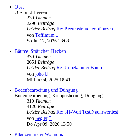
Obst
Obst und Beeren
230
Themen
2290
Beiträge
Letzter Beitrag
Re: Beerensträucher pflanzen
Neuester
von
Toffimum
Beitrag
So Jul 12, 2026 13:08
Bäume, Sträucher, Hecken
339
Themen
2651
Beiträge
Letzter Beitrag
Re: Unbekannter Baum...
Neuester
von
joho
Beitrag
Mi Jun 04, 2025 18:41
Bodenbearbeitung und Düngung
Bodenbearbeitung, Kompostierung, Düngung
310
Themen
3129
Beiträge
Letzter Beitrag
Re: pH-Wert Test,Naehrwerttest
Neuester
von
Segler
Beitrag
Do Apr 09, 2026 13:50
Pflanzen in der Wohnung