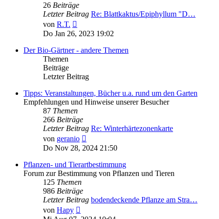
26
Beiträge
Letzter Beitrag
Re: Blattkaktus/Epiphyllum "D…
Neuester
von
R.T.
Beitrag
Do Jan 26, 2023 19:02
Der Bio-Gärtner - andere Themen
Themen
Beiträge
Letzter Beitrag
Tipps: Veranstaltungen, Bücher u.a. rund um den Garten
Empfehlungen und Hinweise unserer Besucher
87
Themen
266
Beiträge
Letzter Beitrag
Re: Winterhärtezonenkarte
Neuester
von
geranio
Beitrag
Do Nov 28, 2024 21:50
Pflanzen- und Tierartbestimmung
Forum zur Bestimmung von Pflanzen und Tieren
125
Themen
986
Beiträge
Letzter Beitrag
bodendeckende Pflanze am Stra…
Neuester
von
Hapy
Beitrag