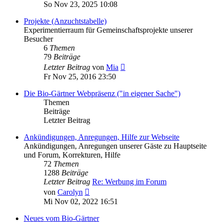
Beitrag
So Nov 23, 2025 10:08
Projekte (Anzuchtstabelle)
Experimentierraum für Gemeinschaftsprojekte unserer
Besucher
6
Themen
79
Beiträge
Neuester
Letzter Beitrag
von
Mia
Beitrag
Fr Nov 25, 2016 23:50
Die Bio-Gärtner Webpräsenz ("in eigener Sache")
Themen
Beiträge
Letzter Beitrag
Ankündigungen, Anregungen, Hilfe zur Webseite
Ankündigungen, Anregungen unserer Gäste zu Hauptseite
und Forum, Korrekturen, Hilfe
72
Themen
1288
Beiträge
Letzter Beitrag
Re: Werbung im Forum
Neuester
von
Carolyn
Beitrag
Mi Nov 02, 2022 16:51
Neues vom Bio-Gärtner