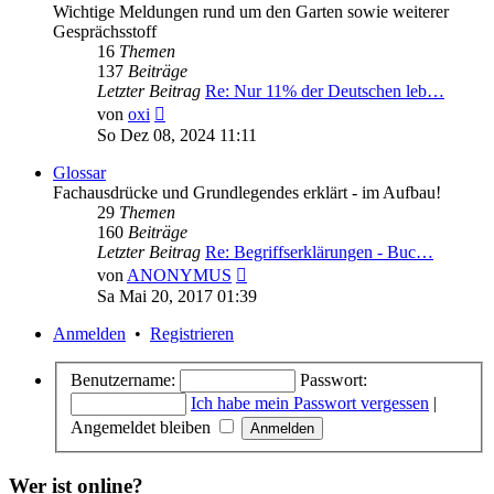
Wichtige Meldungen rund um den Garten sowie weiterer
Gesprächsstoff
16
Themen
137
Beiträge
Letzter Beitrag
Re: Nur 11% der Deutschen leb…
Neuester
von
oxi
Beitrag
So Dez 08, 2024 11:11
Glossar
Fachausdrücke und Grundlegendes erklärt - im Aufbau!
29
Themen
160
Beiträge
Letzter Beitrag
Re: Begriffserklärungen - Buc…
Neuester
von
ANONYMUS
Beitrag
Sa Mai 20, 2017 01:39
Anmelden
•
Registrieren
Benutzername:
Passwort:
Ich habe mein Passwort vergessen
|
Angemeldet bleiben
Wer ist online?