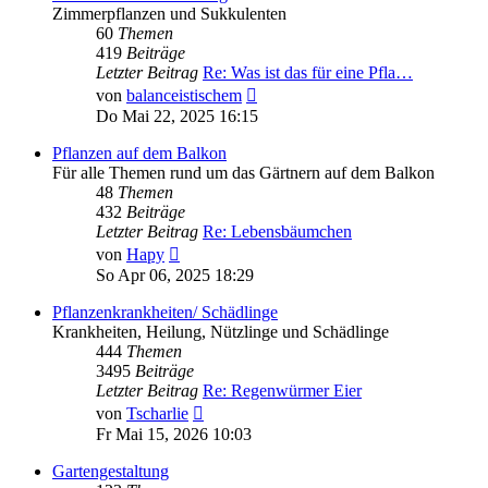
Zimmerpflanzen und Sukkulenten
60
Themen
419
Beiträge
Letzter Beitrag
Re: Was ist das für eine Pfla…
Neuester
von
balanceistischem
Beitrag
Do Mai 22, 2025 16:15
Pflanzen auf dem Balkon
Für alle Themen rund um das Gärtnern auf dem Balkon
48
Themen
432
Beiträge
Letzter Beitrag
Re: Lebensbäumchen
Neuester
von
Hapy
Beitrag
So Apr 06, 2025 18:29
Pflanzenkrankheiten/ Schädlinge
Krankheiten, Heilung, Nützlinge und Schädlinge
444
Themen
3495
Beiträge
Letzter Beitrag
Re: Regenwürmer Eier
Neuester
von
Tscharlie
Beitrag
Fr Mai 15, 2026 10:03
Gartengestaltung