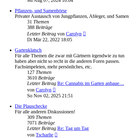
Mi Aug 07, 2024 10:04
Pflanzen- und Samenbörse
Privater Austausch von Jungpflanzen, Ableger, und Samen
31
Themen
388
Beiträge
Neuester
Letzter Beitrag
von
Carolyn
Beitrag
Di Mär 22, 2022 18:05
Gartenklatsch
Für alle Themen die zwar mit Gärtnern irgendwie zu tun
haben aber nicht so recht in die anderen Foren passen.
Fachsimpeleien, mehr persönliches, etc.
127
Themen
3610
Beiträge
Letzter Beitrag
Re: Cannabis im Garten anbaue…
Neuester
von
Carolyn
Beitrag
So Nov 02, 2025 21:51
Die Plauschecke
Für alle anderen Diskussionen!
309
Themen
7071
Beiträge
Letzter Beitrag
Re: Tag um Tag
Neuester
von
Tscharlie