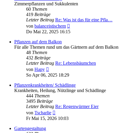
Zimmerpflanzen und Sukkulenten
60
Themen
419
Beiträge
Letzter Beitrag
Re: Was ist das für eine Pfla…
Neuester
von
balanceistischem
Beitrag
Do Mai 22, 2025 16:15
Pflanzen auf dem Balkon
Für alle Themen rund um das Gärtnern auf dem Balkon
48
Themen
432
Beiträge
Letzter Beitrag
Re: Lebensbäumchen
Neuester
von
Hapy
Beitrag
So Apr 06, 2025 18:29
Pflanzenkrankheiten/ Schädlinge
Krankheiten, Heilung, Nützlinge und Schädlinge
444
Themen
3495
Beiträge
Letzter Beitrag
Re: Regenwürmer Eier
Neuester
von
Tscharlie
Beitrag
Fr Mai 15, 2026 10:03
Gartengestaltung