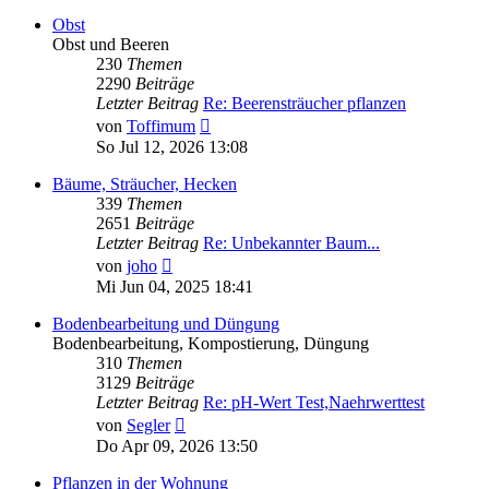
Obst
Obst und Beeren
230
Themen
2290
Beiträge
Letzter Beitrag
Re: Beerensträucher pflanzen
Neuester
von
Toffimum
Beitrag
So Jul 12, 2026 13:08
Bäume, Sträucher, Hecken
339
Themen
2651
Beiträge
Letzter Beitrag
Re: Unbekannter Baum...
Neuester
von
joho
Beitrag
Mi Jun 04, 2025 18:41
Bodenbearbeitung und Düngung
Bodenbearbeitung, Kompostierung, Düngung
310
Themen
3129
Beiträge
Letzter Beitrag
Re: pH-Wert Test,Naehrwerttest
Neuester
von
Segler
Beitrag
Do Apr 09, 2026 13:50
Pflanzen in der Wohnung