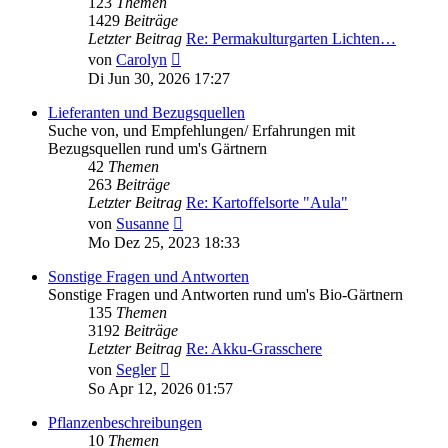
123
Themen
1429
Beiträge
Letzter Beitrag
Re: Permakulturgarten Lichten…
Neuester
von
Carolyn
Beitrag
Di Jun 30, 2026 17:27
Lieferanten und Bezugsquellen
Suche von, und Empfehlungen/ Erfahrungen mit
Bezugsquellen rund um's Gärtnern
42
Themen
263
Beiträge
Letzter Beitrag
Re: Kartoffelsorte "Aula"
Neuester
von
Susanne
Beitrag
Mo Dez 25, 2023 18:33
Sonstige Fragen und Antworten
Sonstige Fragen und Antworten rund um's Bio-Gärtnern
135
Themen
3192
Beiträge
Letzter Beitrag
Re: Akku-Grasschere
Neuester
von
Segler
Beitrag
So Apr 12, 2026 01:57
Pflanzenbeschreibungen
10
Themen