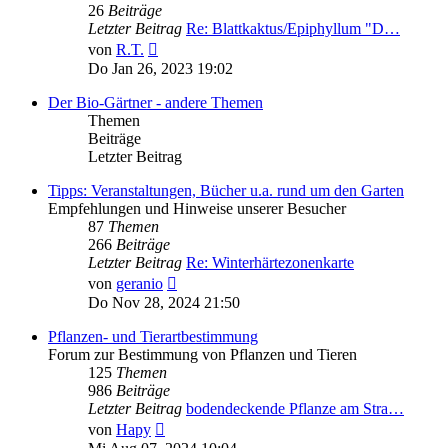
26
Beiträge
Letzter Beitrag
Re: Blattkaktus/Epiphyllum "D…
Neuester
von
R.T.
Beitrag
Do Jan 26, 2023 19:02
Der Bio-Gärtner - andere Themen
Themen
Beiträge
Letzter Beitrag
Tipps: Veranstaltungen, Bücher u.a. rund um den Garten
Empfehlungen und Hinweise unserer Besucher
87
Themen
266
Beiträge
Letzter Beitrag
Re: Winterhärtezonenkarte
Neuester
von
geranio
Beitrag
Do Nov 28, 2024 21:50
Pflanzen- und Tierartbestimmung
Forum zur Bestimmung von Pflanzen und Tieren
125
Themen
986
Beiträge
Letzter Beitrag
bodendeckende Pflanze am Stra…
Neuester
von
Hapy
Beitrag