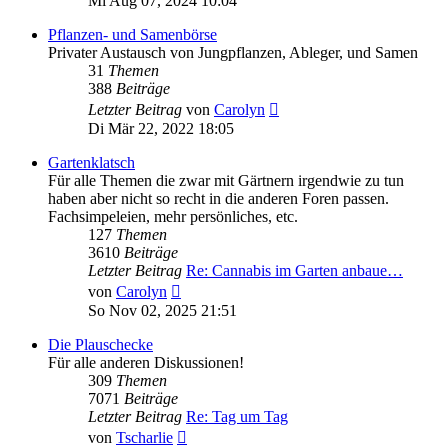
Mi Aug 07, 2024 10:04
Pflanzen- und Samenbörse
Privater Austausch von Jungpflanzen, Ableger, und Samen
31
Themen
388
Beiträge
Neuester
Letzter Beitrag
von
Carolyn
Beitrag
Di Mär 22, 2022 18:05
Gartenklatsch
Für alle Themen die zwar mit Gärtnern irgendwie zu tun
haben aber nicht so recht in die anderen Foren passen.
Fachsimpeleien, mehr persönliches, etc.
127
Themen
3610
Beiträge
Letzter Beitrag
Re: Cannabis im Garten anbaue…
Neuester
von
Carolyn
Beitrag
So Nov 02, 2025 21:51
Die Plauschecke
Für alle anderen Diskussionen!
309
Themen
7071
Beiträge
Letzter Beitrag
Re: Tag um Tag
Neuester
von
Tscharlie