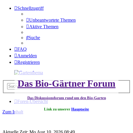
Schnellzugriff
Unbeantwortete Themen
Aktive Themen
Suche
FAQ
Anmelden
Registrieren
Das Bio-Gärtner Forum
Erweiterte
Suche
Suche
Das Diskussionsforum rund um den Bio-Garten
Foren-Übersicht
Link zu unserer
Hauptseite
Zum Inhalt
Aktuelle Zeit: Mo Aug 10, 2026 08:49