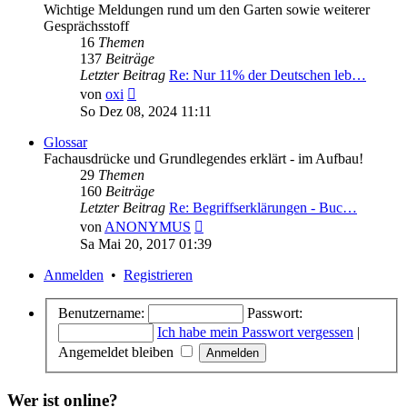
Wichtige Meldungen rund um den Garten sowie weiterer
Gesprächsstoff
16
Themen
137
Beiträge
Letzter Beitrag
Re: Nur 11% der Deutschen leb…
Neuester
von
oxi
Beitrag
So Dez 08, 2024 11:11
Glossar
Fachausdrücke und Grundlegendes erklärt - im Aufbau!
29
Themen
160
Beiträge
Letzter Beitrag
Re: Begriffserklärungen - Buc…
Neuester
von
ANONYMUS
Beitrag
Sa Mai 20, 2017 01:39
Anmelden
•
Registrieren
Benutzername:
Passwort:
Ich habe mein Passwort vergessen
|
Angemeldet bleiben
Wer ist online?