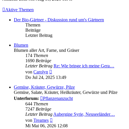
Aktive Themen
Der Bio-Gärtner - Diskussion rund um's Gärtnern
Themen
Beiträge
Letzter Beitrag
Blumen
Blumen aller Art, Farne, und Gräser
174
Themen
1690
Beiträge
Letzter Beitrag
Re: Wie bringe ich meine Gera…
Neuester
von
Carolyn
Beitrag
Do Jul 24, 2025 13:49
Gemüse, Kräuter, Gewürze, Pilze
Gemüse, Salate, Kräuter, Heilkräuter, Gewürze und Pilze
Unterforum:
Pflanzenanzucht
644
Themen
7247
Beiträge
Letzter Beitrag
Aubergine Syrie, Neuseeländer…
Neuester
von
Treames
Beitrag
Mi Mai 06, 2026 12:08