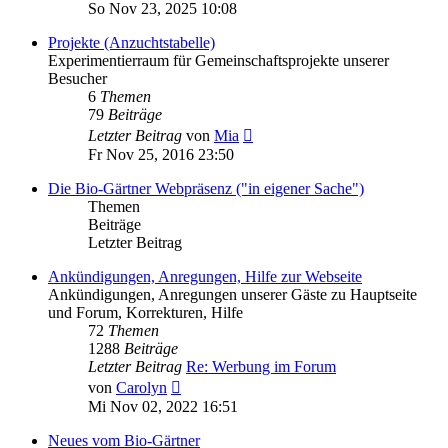
Beitrag
So Nov 23, 2025 10:08
Projekte (Anzuchtstabelle)
Experimentierraum für Gemeinschaftsprojekte unserer
Besucher
6
Themen
79
Beiträge
Neuester
Letzter Beitrag
von
Mia
Beitrag
Fr Nov 25, 2016 23:50
Die Bio-Gärtner Webpräsenz ("in eigener Sache")
Themen
Beiträge
Letzter Beitrag
Ankündigungen, Anregungen, Hilfe zur Webseite
Ankündigungen, Anregungen unserer Gäste zu Hauptseite
und Forum, Korrekturen, Hilfe
72
Themen
1288
Beiträge
Letzter Beitrag
Re: Werbung im Forum
Neuester
von
Carolyn
Beitrag
Mi Nov 02, 2022 16:51
Neues vom Bio-Gärtner