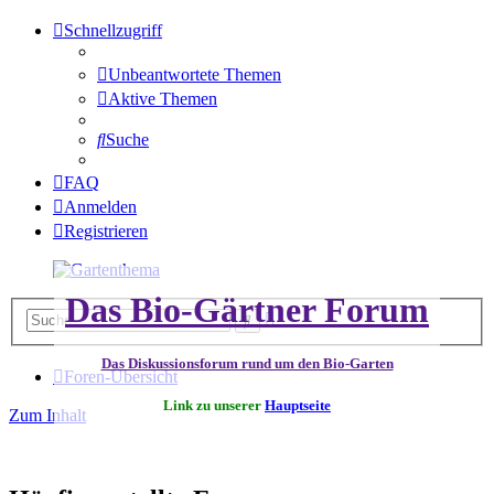
Schnellzugriff
Unbeantwortete Themen
Aktive Themen
Suche
FAQ
Anmelden
Registrieren
Das Bio-Gärtner Forum
Erweiterte
Suche
Suche
Das Diskussionsforum rund um den Bio-Garten
Foren-Übersicht
Link zu unserer
Hauptseite
Zum Inhalt