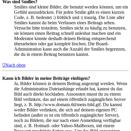
Was sind Smilies?
Smilies sind kleine Bilder, die benutzt werden können, um ein
Gefühl auszudrücken. Für jeden Smilie gibt es einen kurzen
Code, z. B. bedeutet :) fröhlich und :( traurig. Die Liste aller
Smilies kannst du beim Verfassen eines Beitrags sehen.
Versuche bitte trotzdem, Smilies nicht zu häufig zu benutzen,
sie können einen Beitrag schnell unlesbar machen und ein
Moderator könnte deshalb deinen Beitrag entsprechend
überarbeiten oder gar komplett löschen. Die Board-
Administration kann auch die Anzahl der Smilies begrenzen,
die du in einem Beitrag benutzen kannst.
Nach oben
Kann ich Bilder in meine Beiträge einfügen?
Ja, Bilder können in deinem Beitrag angezeigt werden. Wenn
die Administration Dateianhänge erlaubt hat, kannst du das
Bild auch direkt hochladen. Ansonsten musst du zu einem
Bild verlinken, das auf einem öffentlich zugänglichen Server
liegt, z. B. http://www.domain.tld/mein-bild.gif. Du kannst
weder Bilder verlinken, die sich auf deinem eigenen PC
befinden (außer es ist ein öffentlich zugänglicher Server),
noch zu Bildern, die nur nach einer Anmeldung verfügbar
sind, z. B. Hotmail- oder Yahoo-Mailboxen, mit einem
Passwort geschützte Seiten usw. Um das Bild anzuzeigen,