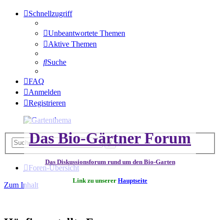
Schnellzugriff
Unbeantwortete Themen
Aktive Themen
Suche
FAQ
Anmelden
Registrieren
Das Bio-Gärtner Forum
Erweiterte
Suche
Suche
Das Diskussionsforum rund um den Bio-Garten
Foren-Übersicht
Link zu unserer
Hauptseite
Zum Inhalt